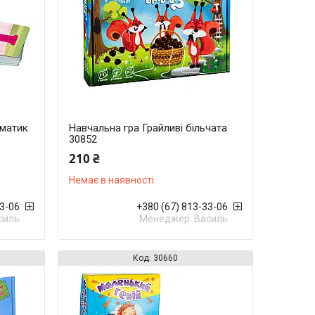
ематик
Навчальна гра Грайливі більчата
30852
210 ₴
Немає в наявності
33-06
+380 (67) 813-33-06
силь
Менеджер: Василь
30660