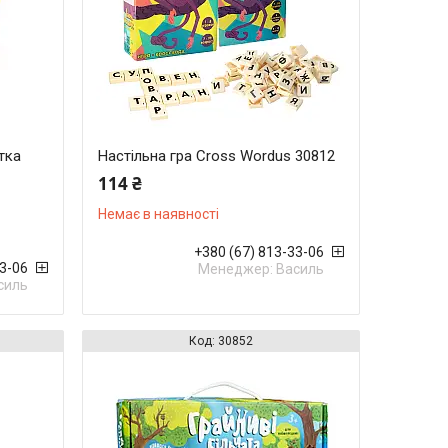
тка
Настільна гра Cross Wordus 30812
114 ₴
Немає в наявності
+380 (67) 813-33-06
33-06
Менеджер: Василь
силь
30852