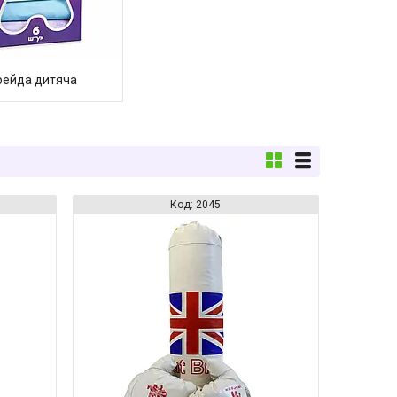
рейда дитяча
2045