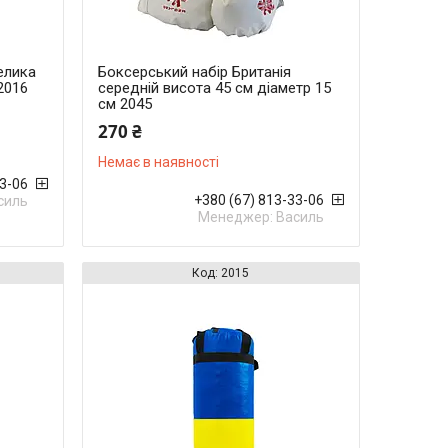
елика
Боксерський набір Британія
2016
середній висота 45 см діаметр 15
см 2045
270 ₴
Немає в наявності
33-06
+380 (67) 813-33-06
силь
Менеджер: Василь
2015