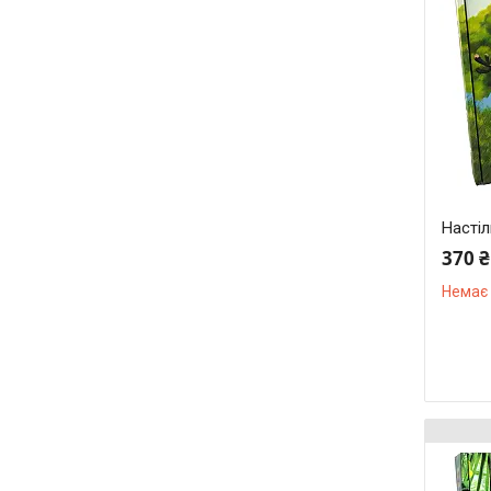
Настіл
370 ₴
Немає 