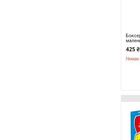
Боксер
мален
425 ₴
Немає 