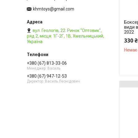
khmtoys@gmail.com
Боксер
види в
вул. Геологів, 22. Ринок "Оптовик",
2022
ряд 2, місця: 1Г-2Г, 1В, Хмельницький,
330 ₴
Україна
Немає 
+380 (67) 813-33-06
Менеджер: Василь
+380 (67) 947-12-53
Директор: Василь Леонідович