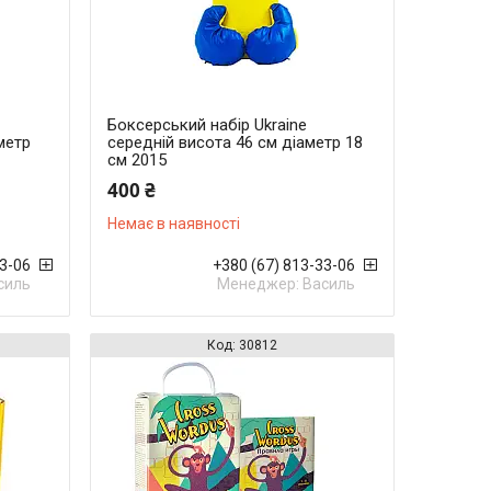
Боксерський набір Ukraine
метр
середній висота 46 см діаметр 18
см 2015
400 ₴
Немає в наявності
33-06
+380 (67) 813-33-06
силь
Менеджер: Василь
30812