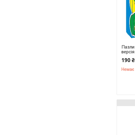
Пазли
версія
190 ₴
Немає 