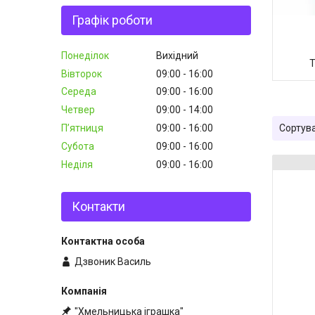
Графік роботи
Понеділок
Вихідний
Т
Вівторок
09:00
16:00
Середа
09:00
16:00
Четвер
09:00
14:00
Пʼятниця
09:00
16:00
Субота
09:00
16:00
Неділя
09:00
16:00
Контакти
Дзвоник Василь
"Хмельницька іграшка"