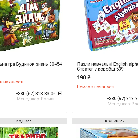
ьна гра Будинок знань 30454
Пазли навчальні English alph
Стратег у коробці 539
190 ₴
в наявності
Немає в наявності
+380 (67) 813-33-06
+380 (67) 813-
Менеджер: Василь
Менеджер: Ва
655
30352