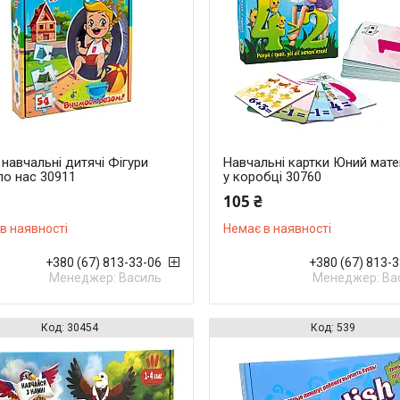
навчальні дитячі Фігури
Навчальні картки Юний мат
ло нас 30911
у коробці 30760
105 ₴
в наявності
Немає в наявності
+380 (67) 813-33-06
+380 (67) 813-
Менеджер: Василь
Менеджер: Ва
30454
539