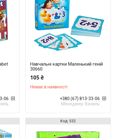
abet
Навчальні картки Маленький геній
30660
105 ₴
Немає в наявності
33-06
+380 (67) 813-33-06
силь
Менеджер: Василь
532