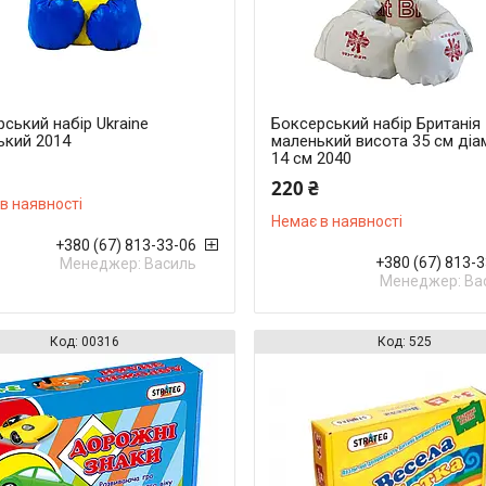
ський набір Ukraine
Боксерський набір Британія
ький 2014
маленький висота 35 см діа
14 см 2040
220 ₴
в наявності
Немає в наявності
+380 (67) 813-33-06
+380 (67) 813-
Менеджер: Василь
Менеджер: Ва
00316
525