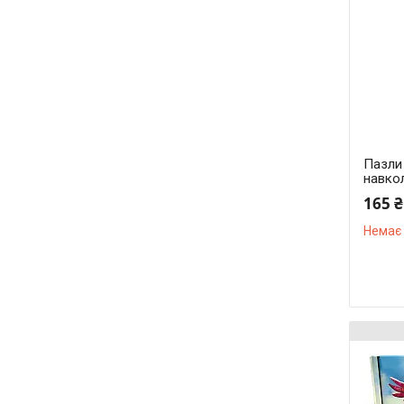
Пазли 
навко
165 ₴
Немає 