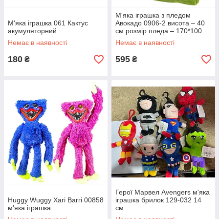
М'яка іграшка з пледом
М'яка іграшка 061 Кактус
Авокадо 0906-2 висота – 40
акумуляторний
см розмір пледа – 170*100
см
Немає в наявності
Немає в наявності
180
595
₴
₴
Герої Марвел Avengers м'яка
Huggy Wuggy Хагі Ваггі 00858
іграшка брилок 129-032 14
м'яка іграшка
см