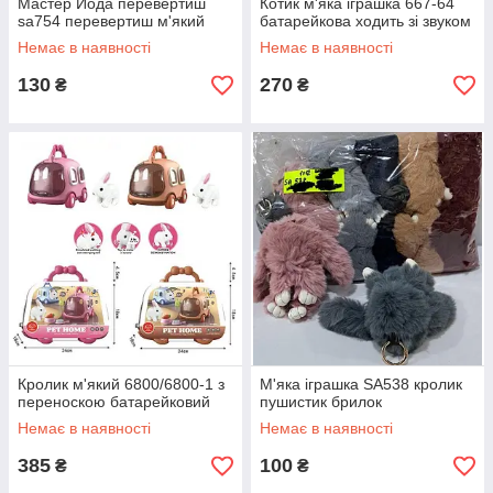
Мастер Йода перевертиш
Котик м'яка іграшка 667-64
sa754 перевертиш м'який
батарейкова ходить зі звуком
Немає в наявності
Немає в наявності
130
270
₴
₴
Кролик м'який 6800/6800-1 з
М'яка іграшка SA538 кролик
переноскою батарейковий
пушистик брилок
Немає в наявності
Немає в наявності
385
100
₴
₴