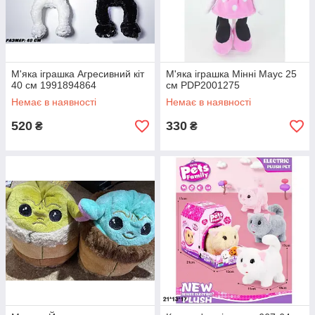
М'яка іграшка Агресивний кіт
М'яка іграшка Мінні Маус 25
40 см 1991894864
см PDP2001275
Немає в наявності
Немає в наявності
520
330
₴
₴