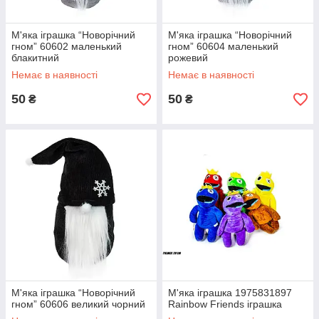
М'яка іграшка “Новорічний
М'яка іграшка “Новорічний
гном” 60602 маленький
гном” 60604 маленький
блакитний
рожевий
Немає в наявності
Немає в наявності
50
50
₴
₴
М'яка іграшка “Новорічний
М'яка іграшка 1975831897
гном” 60606 великий чорний
Rainbow Friends іграшка