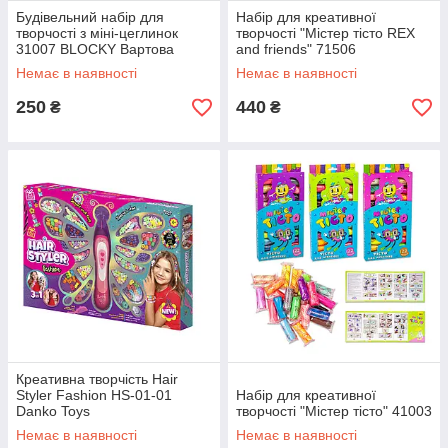
Будівельний набір для
Набір для креативної
творчості з міні-цеглинок
творчості "Містер тісто REX
31007 BLOCKY Вартова
and friends" 71506
Брама Strateg
Немає в наявності
Немає в наявності
250
440
₴
₴
Креативна творчість Hair
Styler Fashion HS-01-01
Набір для креативної
Danko Toys
творчості "Містер тісто" 41003
Немає в наявності
Немає в наявності