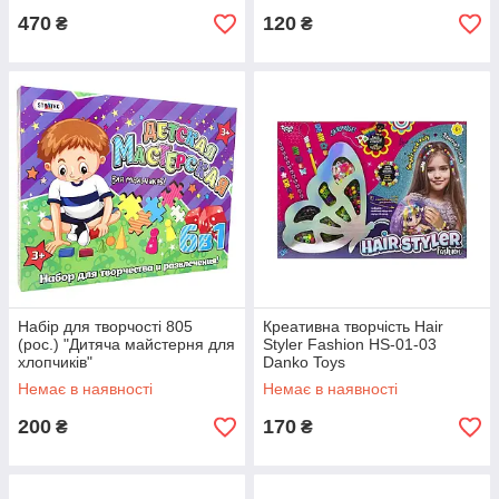
470
120
₴
₴
Набір для творчості 805
Креативна творчість Hair
(рос.) "Дитяча майстерня для
Styler Fashion HS-01-03
хлопчиків"
Danko Toys
Немає в наявності
Немає в наявності
200
170
₴
₴