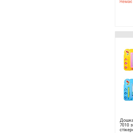
Немає 
Дошка
7010 з
стіке