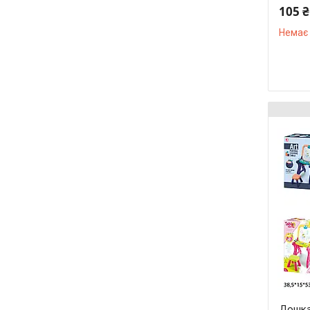
105 ₴
Немає 
Дошка