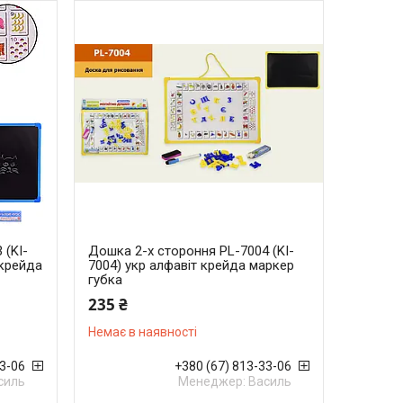
 (KI-
Дошка 2-х стороння PL-7004 (KI-
 крейда
7004) укр алфавіт крейда маркер
губка
235 ₴
Немає в наявності
33-06
+380 (67) 813-33-06
силь
Менеджер: Василь