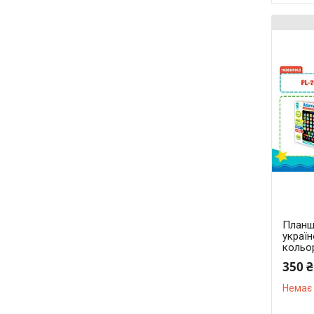
Планш
украї
кольо
350 ₴
Немає 