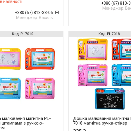
в наявності
+380 (67) 813-
Менеджер: Ва
+380 (67) 813-33-06
Менеджер: Василь
PL-7010
PL-7018
 малювання магнітна PL-
Дошка малювання магнітна 
і штампами з ручкою-
7018 магнітна ручка-стікер
ром