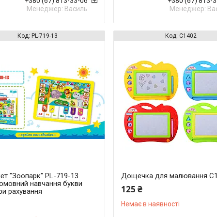
+380 (67) 813-33-06
+380 (67) 813-
Менеджер: Василь
Менеджер: Ва
PL-719-13
C1402
ет "Зоопарк" PL-719-13
Дощечка для малювання C
номовний навчання букви
125 ₴
ри рахування
Немає в наявності