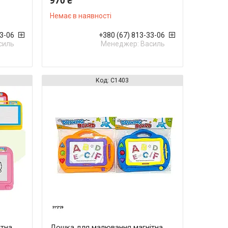
970 ₴
Немає в наявності
33-06
+380 (67) 813-33-06
силь
Менеджер: Василь
C1403
ітна
Дошка для малювання магнітна