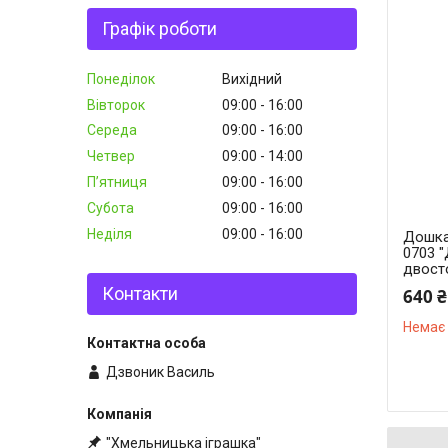
Графік роботи
Понеділок
Вихідний
Вівторок
09:00
16:00
Середа
09:00
16:00
Четвер
09:00
14:00
Пʼятниця
09:00
16:00
Субота
09:00
16:00
Неділя
09:00
16:00
Дошка
0703 "
двосто
Контакти
640 ₴
Немає 
Дзвоник Василь
"Хмельницька іграшка"