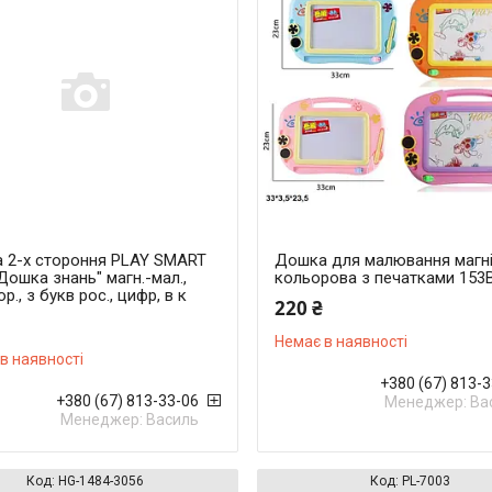
 2-х стороння PLAY SMART
Дошка для малювання магн
Дошка знань" магн.-мал.,
кольорова з печатками 153
р., з букв рос., цифр, в к
220 ₴
Немає в наявності
в наявності
+380 (67) 813-
+380 (67) 813-33-06
Менеджер: Ва
Менеджер: Василь
HG-1484-3056
PL-7003