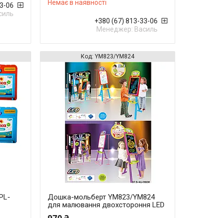
Немає в наявності
33-06
силь
+380 (67) 813-33-06
Менеджер: Василь
YM823/YM824
PL-
Дошка-мольберт YM823/YM824
для малювання двохстороння LED