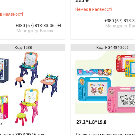
225 ₴
Немає в наявності
в наявності
+380 (67) 813-
+380 (67) 813-33-06
Менеджер: Ва
Менеджер: Василь
153B
HG-1484-2006
-парта 8833/8816 для
Дошка для малювання магн