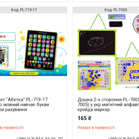
PL-719-17
PL-7005
ет "Абетка" PL-719-17
Дошка 2-х стороння PL-7005
но мовний навчає букви
7005) у укр магнітний алфаві
ри рахування
крейда маркер
165 ₴
в наявності
Немає в наявності