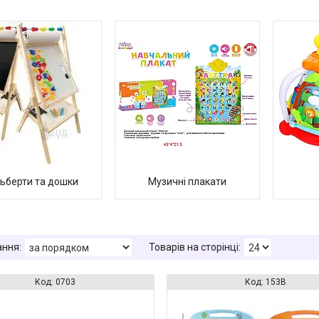
ьберти та дошки
Музичні плакати
0703
153B