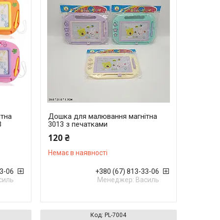
ітна
Дошка для малювання магнітна
B
3013 з печатками
120 ₴
Немає в наявності
33-06
+380 (67) 813-33-06
силь
Менеджер: Василь
PL-7004