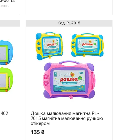
33-06
силь
PL-7015
1402
Дошка малювання магнітна PL-
7015 магнітна малювання ручкою
стікером
135 ₴