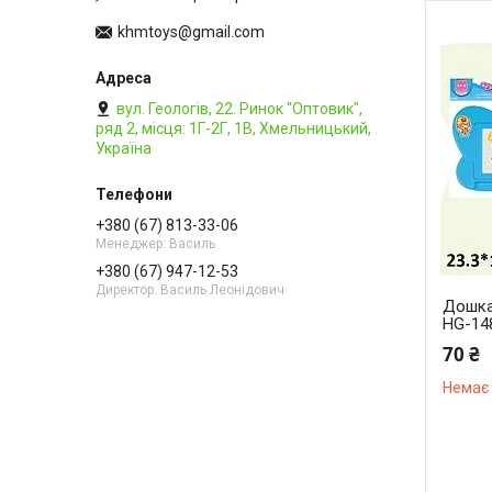
khmtoys@gmail.com
вул. Геологів, 22. Ринок "Оптовик",
ряд 2, місця: 1Г-2Г, 1В, Хмельницький,
Україна
+380 (67) 813-33-06
Менеджер: Василь
+380 (67) 947-12-53
Директор: Василь Леонідович
Дошка
HG-14
70 ₴
Немає 