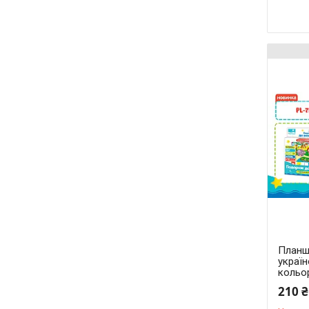
Планш
украї
кольо
210 ₴