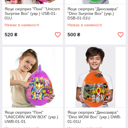
Яєце сюрприз "Поні" "Unicorn
Яєце сюрприз "Динозавра"
Surprise Box" (укр.) USB-01-
"Dino Surprise Box" (укр.)
01U
DSB-01-01U
Немає в наявності
Немає в наявності
520
500
₴
₴
Яєце сюрприз "Поні"
Яєце сюрприз "Динозавра"
"UNICORN WOW BOX" (укр.)
"Dino WOW Box" (укр.) DWB-
UWB-01-01
01-01U