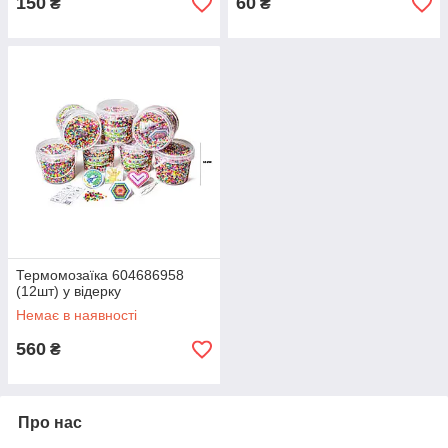
150
60
₴
₴
Термомозаїка 604686958
(12шт) у відерку
Немає в наявності
560
₴
Про нас