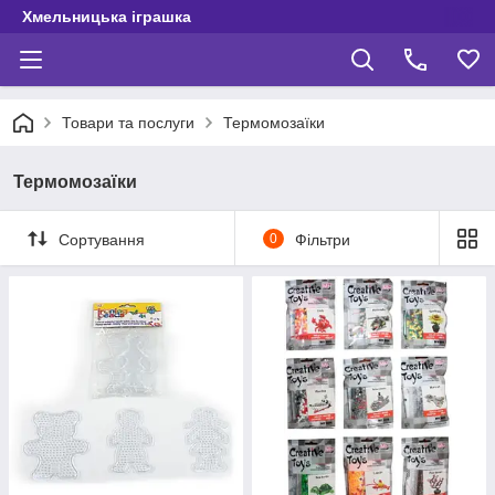
Хмельницька іграшка
Товари та послуги
Термомозаїки
Термомозаїки
Сортування
0
Фільтри