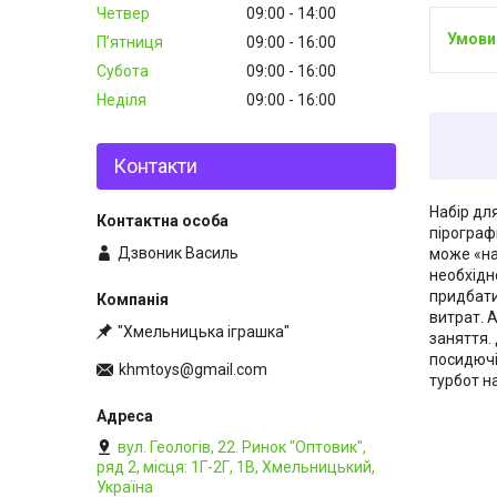
Четвер
09:00
14:00
Пʼятниця
09:00
16:00
Субота
09:00
16:00
Неділя
09:00
16:00
Контакти
Набір дл
пірограф
Дзвоник Василь
може «на
необхідн
придбати
витрат. 
"Хмельницька іграшка"
заняття.
посидючіс
khmtoys@gmail.com
турбот на
вул. Геологів, 22. Ринок "Оптовик",
ряд 2, місця: 1Г-2Г, 1В, Хмельницький,
Україна