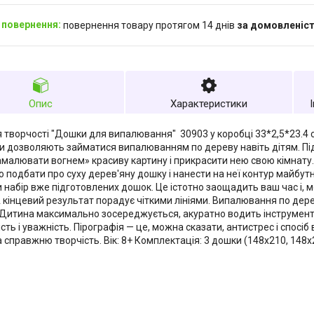
повернення товару протягом 14 днів
за домовленіс
Опис
Характеристики
я творчості "Дошки для випалювання" 30903 у коробці 33*2,5*23.4 
и дозволяють займатися випалюванням по дереву навіть дітям. Пі
малювати вогнем» красиву картину і прикрасити нею свою кімнату.
о подбати про суху дерев'яну дошку і нанести на неї контур майбу
 набір вже підготовлених дошок. Це істотно заощадить ваш час і, 
А кінцевий результат порадує чіткими лініями. Випалювання по де
 Дитина максимально зосереджується, акуратно водить інструменто
ть і уважність. Пірографія — це, можна сказати, антистрес і спосіб
 справжню творчість. Вік: 8+ Комплектація: 3 дошки (148х210, 148х2