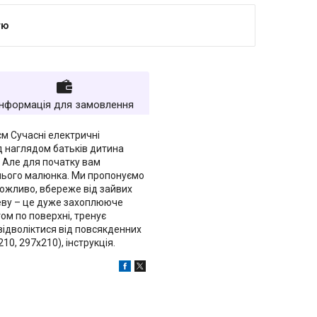
тю
Інформація для замовлення
см Сучасні електричні
д наглядом батьків дитина
 Але для початку вам
тнього малюнка. Ми пропонуємо
можливо, вбереже від зайвих
реву – це дуже захоплююче
м по поверхні, тренує
 відволіктися від повсякденних
10, 297х210), інструкція.