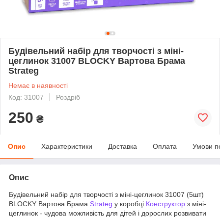
Будівельний набір для творчості з міні-
цеглинок 31007 BLOCKY Вартова Брама
Strateg
Немає в наявності
Код: 31007
Роздріб
250
₴
Опис
Характеристики
Доставка
Оплата
Умови п
Опис
Будівельний набір для творчості з міні-цеглинок 31007 (5шт)
BLOCKY Вартова Брама
Strateg
у коробці
Конструктор
з міні-
цеглинок - чудова можливість для дітей і дорослих розвивати