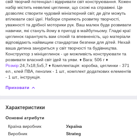
свій творчий потенціал і відкривати світ конструювання. Кожен
набір містить невеликі цеглинки, що схожі на справжні. Це
дозволяє створити чудовий мініатюрний світ, де діти можуть
втілювати свої ідеї. Набори сприяють розвитку творчості,
уважності та дрібної моторики рук. Ваш малюк буде розвивати
навички, які стануть йому в пригоді в майбутньому. Гладкі краї
цеглинок гарантують вам спокій та впевненість, що матеріали
відповідають найвищим стандартам безпеки для дітей. Нехай
ваша дитина зануриться у світ творчості та будівництва.
Конструктор з мініцеглинок - це можливість конструювати та
розвивати власний світ ідей та уяви. ♦ Вага: 506 г ♦
Розмір
:24,7х18,5х5,7 ♦ Комплектація: коробка, цеглинки - 371
ел., клей ПВА, пензлик - 1 шт., комплект додаткових елементів
- 1 шт., інструкція.
Приховати
Характеристики
Основні атрибути
Країна виробник
Україна
Виробник
Strateg