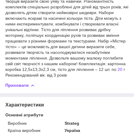
творців виразити свою уяву та навички. Різноманітність
комплектів спеціально розроблені для дітей від трьох років, які
дозволять дітям створити неймовірні шедеври. Набори
включають яскраві та насичені кольори тіста. Діти можуть з
ними експериментувати, комбінувати і створювати власні
унікальні відтінки. Тісто для ліплення розвиває дрібну
моторику, поліпшує координацію рухів та розвиває вміння
працювати з різними формами та текстурами. Набір «Містер
тісто» – це можливість для вашої дитини виразити себе,
розвивати творчість та насолоджуватися незабутніми
моментами ліплення. Дозвольте вашому малюку поглибити
свій світ творчості з нашим набором! Комплектація: картонна
коробка 12,5х13,3х2,3 см, тісто для ліплення – 12 шт. по
20
г
Рекомендований вік: від 3 років
Приховати
Характеристики
Основні атрибути
Виробник
Strateg
Країна виробник
Україна