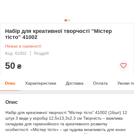
Набір для креативної творчості "Містер
тісто" 41002
Немає в наявності
Код: 41002
Роздріб
50
₴
Опис
Характеристики
Доставка
Оплата
Умови п
Опис
Набір для креативної творчості "Містер тісто" 41002 (16шт) 12
штук 3 види у коробці 12,5х13,3х2,3 см Творчість – важлива
складова для гармонійного та креативного розвитку
особистості. «Містер тісто» – це чудова можливість для юних