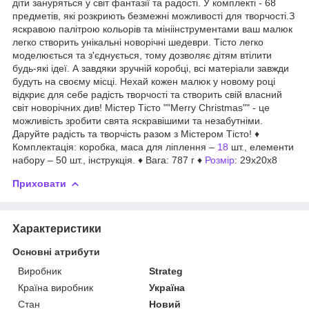
діти зануряться у світ фантазії та радості. У комплекті - 68
предметів, які розкриють безмежні можливості для творчості.З
яскравою палітрою кольорів та мініінструментами ваш малюк
легко створить унікальні новорічні шедеври. Тісто легко
моделюється та з'єднується, тому дозволяє дітям втілити
будь-які ідеї. А завдяки зручній коробці, всі матеріали завжди
будуть на своєму місці. Нехай кожен малюк у новому році
відкриє для себе радість творчості та створить свій власний
світ новорічних див! Містер Тісто ""Merry Christmas"" - це
можливість зробити свята яскравішими та незабутніми.
Даруйте радість та творчість разом з Містером Тісто! ♦
Комплектація: коробка, маса для ліплення –
18
шт., елементи
набору – 50 шт., інструкція. ♦ Вага: 787 г ♦
Розмір
: 29х20х8
Приховати
Характеристики
Основні атрибути
Виробник
Strateg
Країна виробник
Україна
Стан
Новий