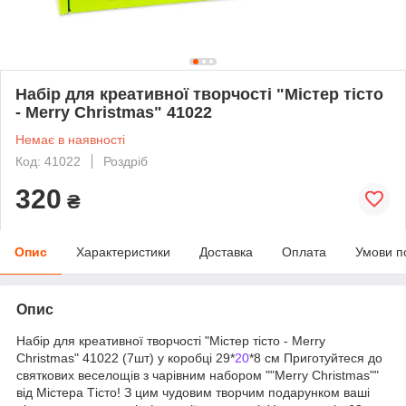
Набір для креативної творчості "Містер тісто
- Merry Christmas" 41022
Немає в наявності
Код: 41022
Роздріб
320
₴
Опис
Характеристики
Доставка
Оплата
Умови п
Опис
Набір для креативної творчості "Містер тісто - Merry
Christmas" 41022 (7шт) у коробці 29*
20
*8 см Приготуйтеся до
святкових веселощів з чарівним набором ""Merry Christmas""
від Містера Тісто! З цим чудовим творчим подарунком ваші