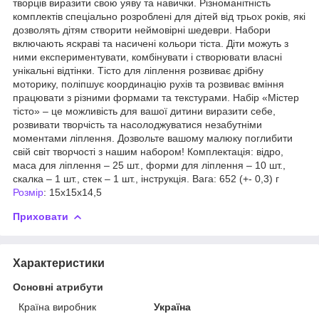
творців виразити свою уяву та навички. Різноманітність
комплектів спеціально розроблені для дітей від трьох років, які
дозволять дітям створити неймовірні шедеври. Набори
включають яскраві та насичені кольори тіста. Діти можуть з
ними експериментувати, комбінувати і створювати власні
унікальні відтінки. Тісто для ліплення розвиває дрібну
моторику, поліпшує координацію рухів та розвиває вміння
працювати з різними формами та текстурами. Набір «Містер
тісто» – це можливість для вашої дитини виразити себе,
розвивати творчість та насолоджуватися незабутніми
моментами ліплення. Дозвольте вашому малюку поглибити
свій світ творчості з нашим набором! Комплектація: відро,
маса для ліплення – 25 шт., форми для ліплення – 10 шт.,
скалка – 1 шт., стек – 1 шт., інструкція. Вага: 652 (+- 0,3) г
Розмір
: 15х15х14,5
Приховати
Характеристики
Основні атрибути
Країна виробник
Україна