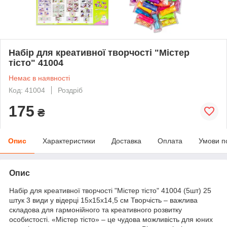
Набір для креативної творчості "Містер
тісто" 41004
Немає в наявності
Код: 41004
Роздріб
175
₴
Опис
Характеристики
Доставка
Оплата
Умови п
Опис
Набір для креативної творчості "Містер тісто" 41004 (5шт) 25
штук 3 види у відерці 15х15х14,5 см Творчість – важлива
складова для гармонійного та креативного розвитку
особистості. «Містер тісто» – це чудова можливість для юних