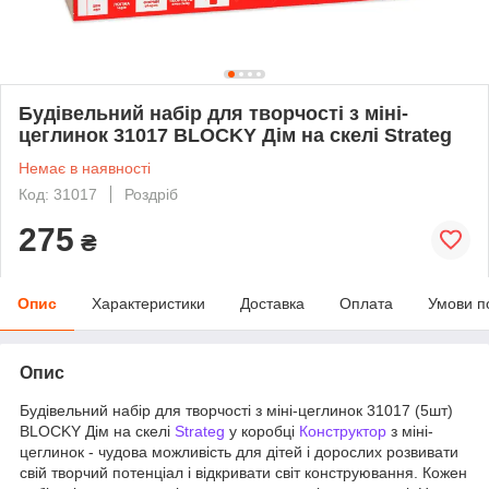
Будівельний набір для творчості з міні-
цеглинок 31017 BLOCKY Дім на скелі Strateg
Немає в наявності
Код: 31017
Роздріб
275
₴
Опис
Характеристики
Доставка
Оплата
Умови п
Опис
Будівельний набір для творчості з міні-цеглинок 31017 (5шт)
BLOCKY Дім на скелі
Strateg
у коробці
Конструктор
з міні-
цеглинок - чудова можливість для дітей і дорослих розвивати
свій творчий потенціал і відкривати світ конструювання. Кожен