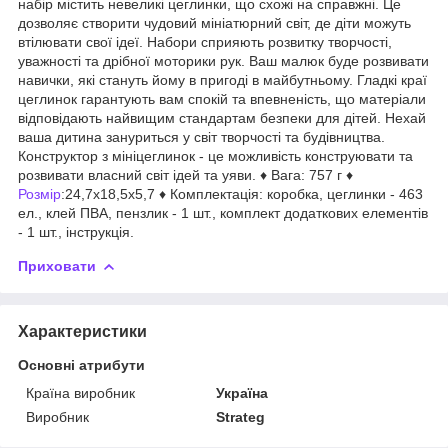
набір містить невеликі цеглинки, що схожі на справжні. Це
дозволяє створити чудовий мініатюрний світ, де діти можуть
втілювати свої ідеї. Набори сприяють розвитку творчості,
уважності та дрібної моторики рук. Ваш малюк буде розвивати
навички, які стануть йому в пригоді в майбутньому. Гладкі краї
цеглинок гарантують вам спокій та впевненість, що матеріали
відповідають найвищим стандартам безпеки для дітей. Нехай
ваша дитина зануриться у світ творчості та будівництва.
Конструктор з мініцеглинок - це можливість конструювати та
розвивати власний світ ідей та уяви. ♦ Вага: 757 г ♦
Розмір
:24,7х18,5х5,7 ♦ Комплектація: коробка, цеглинки - 463
ел., клей ПВА, пензлик - 1 шт., комплект додаткових елементів
- 1 шт., інструкція.
Приховати
Характеристики
Основні атрибути
Країна виробник
Україна
Виробник
Strateg