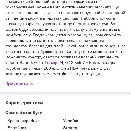
розвивати свій творчий потенціал і відкривати світ
конструювання. Кожен набір містить невеликі цеглинки, що
схожі на справжні. Це дозволяє створити чудовий мініатюрний
світ, де діти можуть втілювати свої ідеї. Набори сприяють
розвитку творчості, уважності та дрібної моторики рук. Ваш
малюк буде розвивати навички, які стануть йому в пригоді в
майбутньому. Гладкі краї цеглинок гарантують вам спокій та
впевненість, що матеріали відповідають найвищим
стандартам безпеки для дітей. Нехай ваша дитина зануриться
у світ творчості та будівництва. Конструктор з мініцеглинок - це
можливість конструювати та розвивати власний світ ідей та
уяви. ♦ Вага: 576 г ♦
Розмір
:24,7х18,5х5,7 ♦ Комплектація:
коробка, цеглинки - 268 ел., клей ПВА, пензлик - 1 шт.,
комплект додаткових елементів - 1 шт., інструкція.
Приховати
Характеристики
Основні атрибути
Країна виробник
Україна
Виробник
Strateg