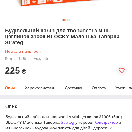
Будівельний набір для творчості з міні-
цеглинок 31006 BLOCKY Маленька Таверна
Strateg
Немає в наявності
Код: 31006
Роздріб
225
₴
Опис
Характеристики
Доставка
Оплата
Умови п
Опис
Будівельний набір для творчості з міні-цеглинок 31006 (5шт)
BLOCKY Маленька Таверна
Strateg
у коробці
Конструктор
з
міні-цеглинок - чудова можливість для дітей і дорослих